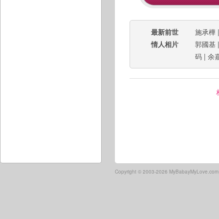
最新前世
施承樺
情人相片
郭國基
码
|
余
Copyright ©
2003-2026 MyBabayMyLove.