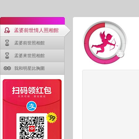
孟婆前世情人照相館
孟婆前世照相館
孟婆來世照相館
我和明星比胸圍