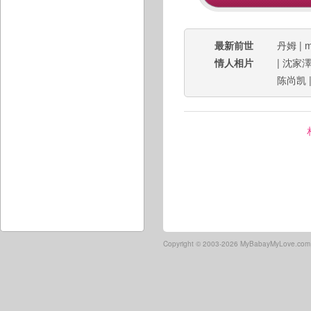
最新前世
丹姆
|
m
情人相片
|
沈家
陈尚凯
Copyright ©
2003-2026 MyBabayMyLove.