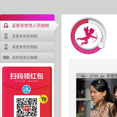
孟婆前世情人照相館
孟婆前世照相館
孟婆來世照相館
我和明星比胸圍