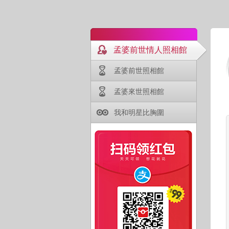
孟婆前世情人照相館
孟婆前世照相館
孟婆來世照相館
我和明星比胸圍