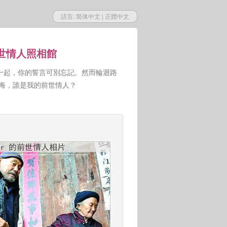
語言:
简体中文
|
正體中文
前世情人照相館
一起，你的誓言可別忘記。然而輪迴路
人悔，誰是我的前世情人？