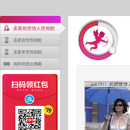
孟婆前世情人照相館
孟婆前世照相館
孟婆來世照相館
我和明星比胸圍