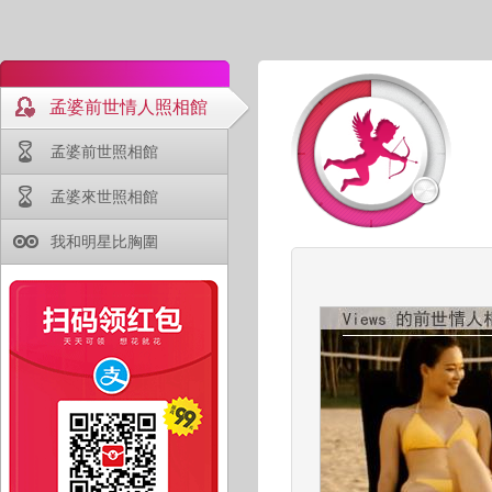
孟婆前世情人照相館
孟婆前世照相館
孟婆來世照相館
我和明星比胸圍