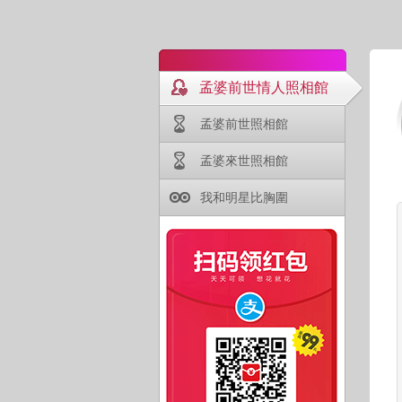
孟婆前世情人照相館
孟婆前世照相館
孟婆來世照相館
我和明星比胸圍