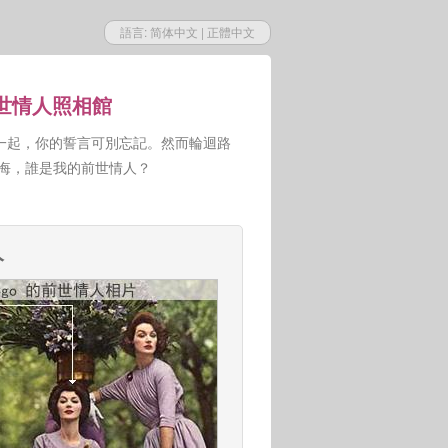
語言:
简体中文
|
正體中文
前世情人照相館
一起，你的誓言可別忘記。然而輪迴路
人悔，誰是我的前世情人？
人