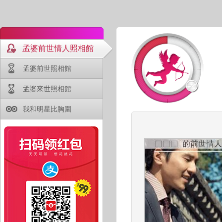
孟婆前世情人照相館
孟婆前世照相館
孟婆來世照相館
我和明星比胸圍