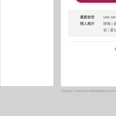
最新前世
uob car
情人相片
咪嚕
|
容
|
葉
Copyright ©
2003-2026 MyBabayMyLove.