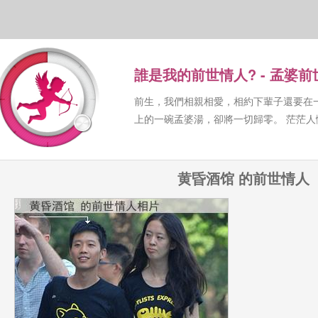
誰是我的前世情人? - 孟婆
前生，我們相親相愛，相約下輩子還要在
上的一碗孟婆湯，卻將一切歸零。 茫茫
黄昏酒馆 的前世情人