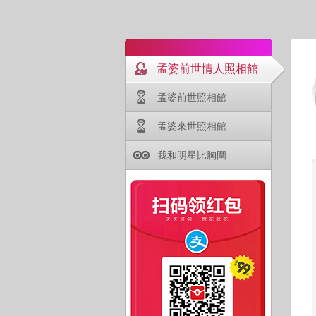
孟婆前世情人照相館
孟婆前世照相館
孟婆來世照相館
我和明星比胸圍