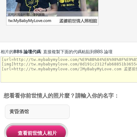
相片的
BBS 論壇代碼
: 直接複製下面的代碼粘貼到BBS 論壇
想看看你前世情人的照片麼？請輸入你的名字：