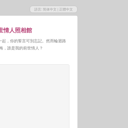
語言:
简体中文
|
正體中文
前世情人照相館
一起，你的誓言可別忘記。然而輪迴路
人悔，誰是我的前世情人？