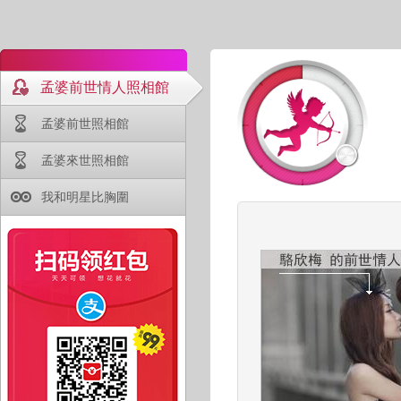
孟婆前世情人照相館
孟婆前世照相館
孟婆來世照相館
我和明星比胸圍