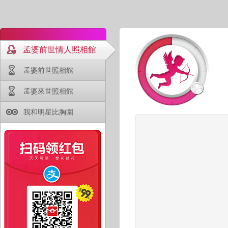
孟婆前世情人照相館
孟婆前世照相館
孟婆來世照相館
我和明星比胸圍