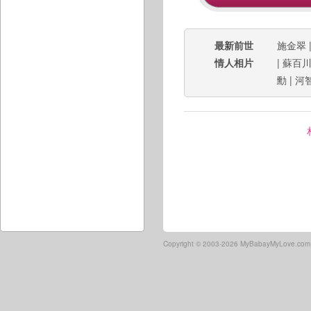
最新前世
施金翠
情人相片
|
蘇百
勳
|
河
Copyright ©
2003-2026 MyBabayMyLove.