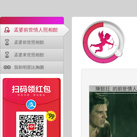
孟婆前世情人照相館
孟婆前世照相館
孟婆來世照相館
我和明星比胸圍