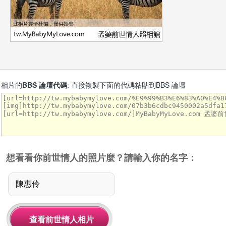
相片的
BBS 論壇代碼
: 直接複製下面的代碼粘貼到BBS 論壇
想看看你前世情人的照片麼？請輸入你的名字：