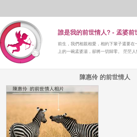
誰是我的前世情人? - 孟婆
前生，我們相親相愛，相約下輩子還要在
上的一碗孟婆湯，卻將一切歸零。 茫茫
陳惠伶 的前世情人