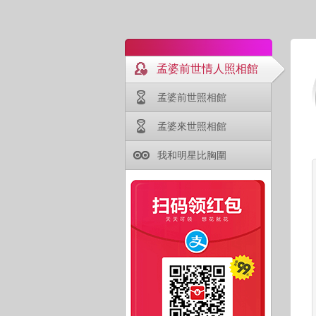
孟婆前世情人照相館
孟婆前世照相館
孟婆來世照相館
我和明星比胸圍