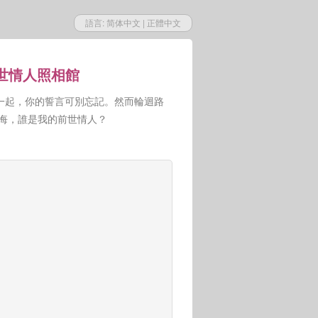
語言:
简体中文
|
正體中文
前世情人照相館
一起，你的誓言可別忘記。然而輪迴路
人悔，誰是我的前世情人？