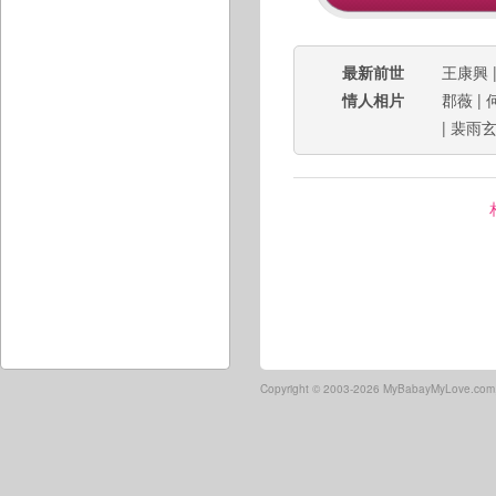
最新前世
王康興
情人相片
郡薇
|
|
裴雨
Copyright ©
2003-2026 MyBabayMyLove.