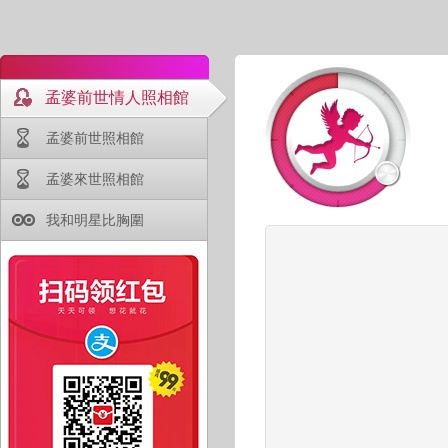
孟婆前世情人照相館
孟婆前世照相館
孟婆來世照相館
我和明星比胸圍