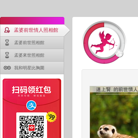
孟婆前世情人照相館
孟婆前世照相館
孟婆來世照相館
我和明星比胸圍