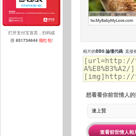
打开支付宝首页，扫码或
搜
651734644
领红包
!
相片的
BBS 論壇代碼
: 直
想看看你前世情人的