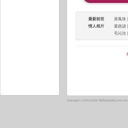
最新前世
黃鳳珠
情人相片
葉政諺
毛沁汝
Copyright ©
2003-2026 MyBabayMyLove.