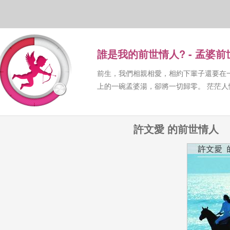
誰是我的前世情人? - 孟婆
前生，我們相親相愛，相約下輩子還要在
上的一碗孟婆湯，卻將一切歸零。 茫茫
許文愛 的前世情人