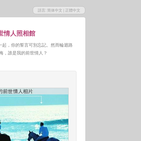
語言:
简体中文
|
正體中文
前世情人照相館
一起，你的誓言可別忘記。然而輪迴路
人悔，誰是我的前世情人？