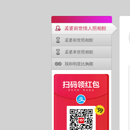
孟婆前世情人照相館
孟婆前世照相館
孟婆來世照相館
我和明星比胸圍