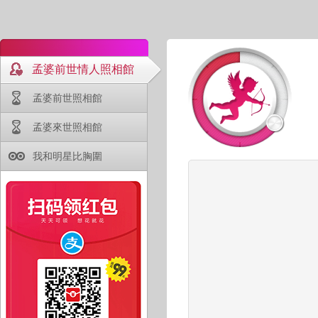
孟婆前世情人照相館
孟婆前世照相館
孟婆來世照相館
我和明星比胸圍