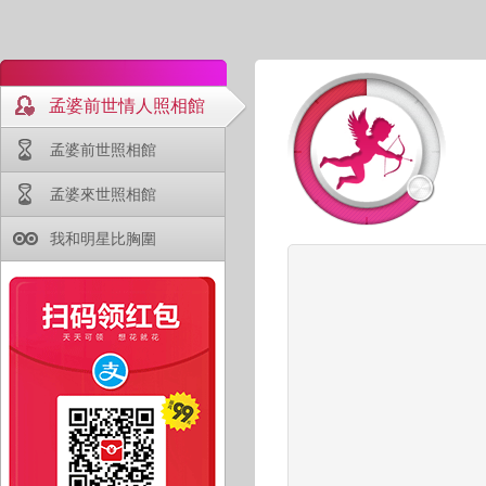
孟婆前世情人照相館
孟婆前世照相館
孟婆來世照相館
我和明星比胸圍