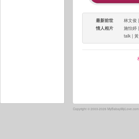
最新前世
林文俊
情人相片
施怡婷
talk
|
黃
Copyright ©
2003-2026 MyBabayMyLove.