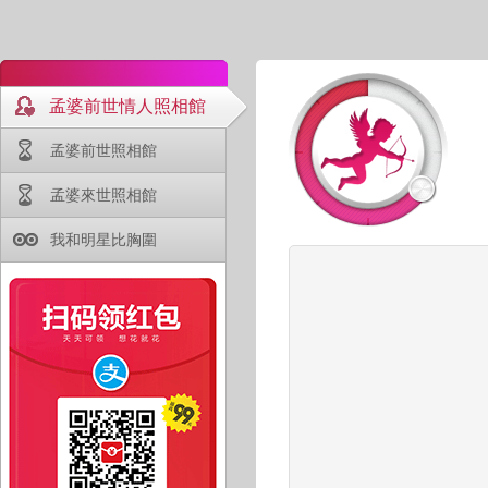
孟婆前世情人照相館
孟婆前世照相館
孟婆來世照相館
我和明星比胸圍