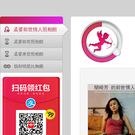
孟婆前世情人照相館
孟婆前世照相館
孟婆來世照相館
我和明星比胸圍