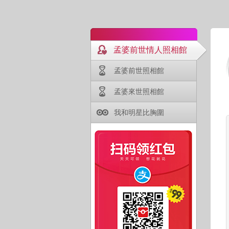
孟婆前世情人照相館
孟婆前世照相館
孟婆來世照相館
我和明星比胸圍