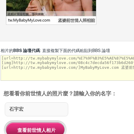
相片的
BBS 論壇代碼
: 直接複製下面的代碼粘貼到BBS 論壇
想看看你前世情人的照片麼？請輸入你的名字：