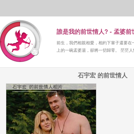
誰是我的前世情人? - 孟婆
前生，我們相親相愛，相約下輩子還要在
上的一碗孟婆湯，卻將一切歸零。 茫茫
石宇宏 的前世情人