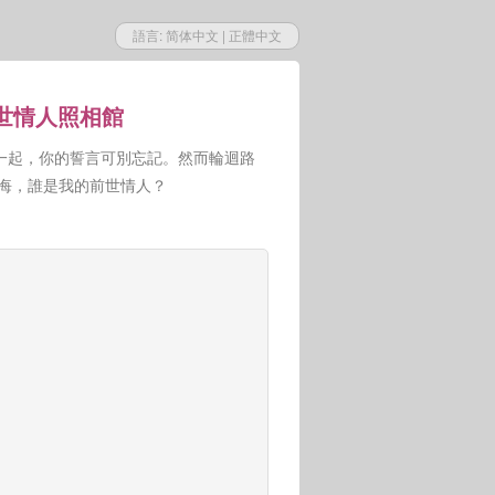
語言:
简体中文
|
正體中文
前世情人照相館
一起，你的誓言可別忘記。然而輪迴路
人悔，誰是我的前世情人？