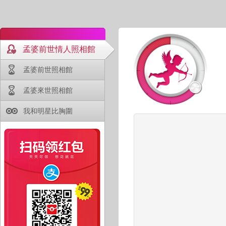
孟婆前世情人照相館
孟婆前世照相館
孟婆來世照相館
我和明星比胸圍