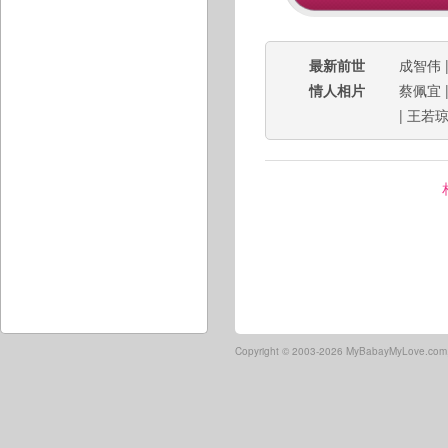
最新前世
成智伟
情人相片
蔡佩宜
|
王若
Copyright ©
2003-2026 MyBabayMyLove.