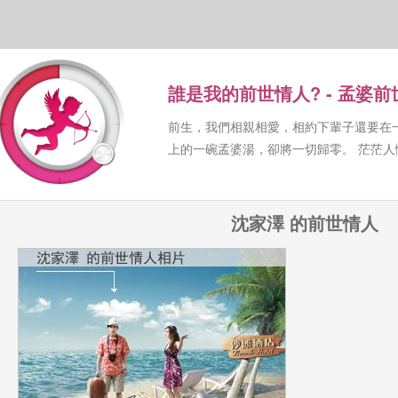
誰是我的前世情人? - 孟婆
前生，我們相親相愛，相約下輩子還要在
上的一碗孟婆湯，卻將一切歸零。 茫茫
沈家澤 的前世情人