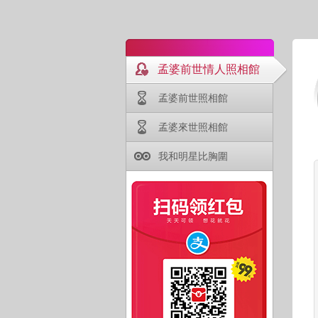
孟婆前世情人照相館
孟婆前世照相館
孟婆來世照相館
我和明星比胸圍