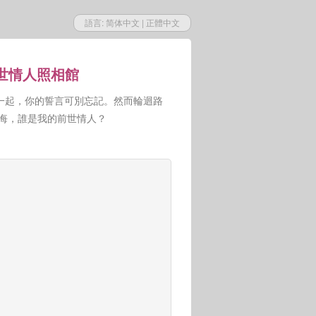
語言:
简体中文
|
正體中文
前世情人照相館
一起，你的誓言可別忘記。然而輪迴路
人悔，誰是我的前世情人？