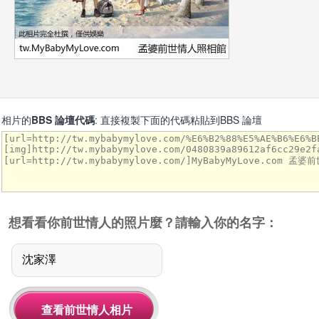
相片的
BBS 論壇代碼
: 直接複製下面的代碼粘貼到BBS 論壇
想看看你前世情人的照片麼？請輸入你的名字：