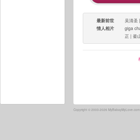
最新前世
吴清圣
情人相片
giga ch
正
|
釜
Copyright ©
2003-2026 MyBabayMyLove.