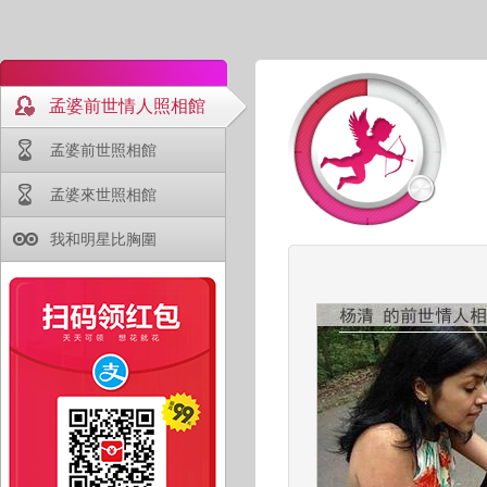
孟婆前世情人照相館
孟婆前世照相館
孟婆來世照相館
我和明星比胸圍