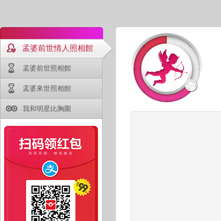
孟婆前世情人照相館
孟婆前世照相館
孟婆來世照相館
我和明星比胸圍