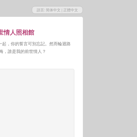
語言:
简体中文
|
正體中文
前世情人照相館
一起，你的誓言可別忘記。然而輪迴路
人悔，誰是我的前世情人？