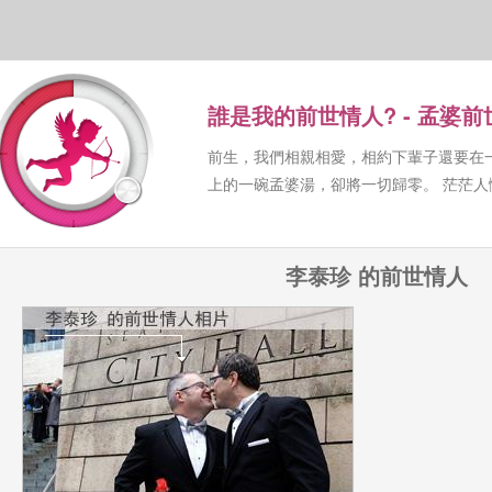
誰是我的前世情人? - 孟婆
前生，我們相親相愛，相約下輩子還要在
上的一碗孟婆湯，卻將一切歸零。 茫茫
李泰珍 的前世情人