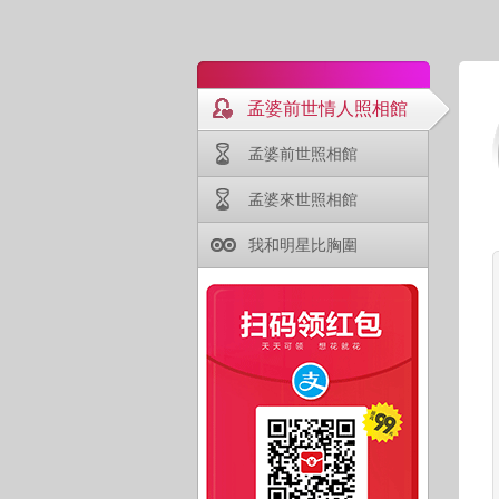
孟婆前世情人照相館
孟婆前世照相館
孟婆來世照相館
我和明星比胸圍