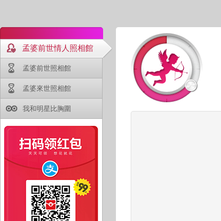
孟婆前世情人照相館
孟婆前世照相館
孟婆來世照相館
我和明星比胸圍