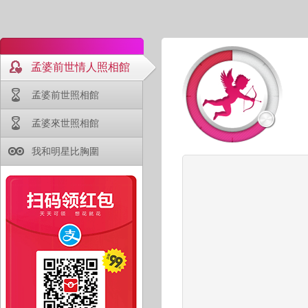
孟婆前世情人照相館
孟婆前世照相館
孟婆來世照相館
我和明星比胸圍