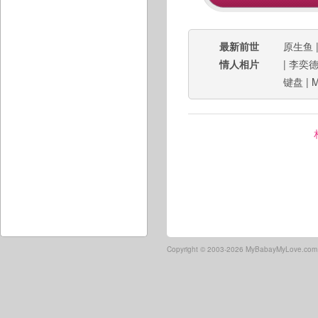
最新前世
原生鱼
情人相片
|
李奕
键盘
|
M
Copyright ©
2003-2026 MyBabayMyLove.