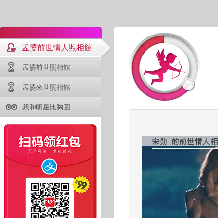
孟婆前世情人照相館
孟婆前世照相館
孟婆來世照相館
我和明星比胸圍