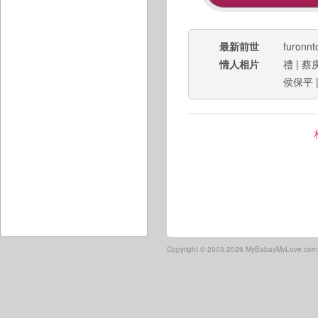
最新前世
furonnt
情人相片
禮
|
蔡
侯保平
Copyright ©
2003-2026 MyBabayMyLove.