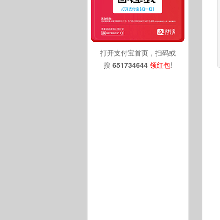
打开支付宝首页，扫码或
搜
651734644
领红包
!