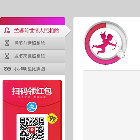
孟婆前世情人照相館
孟婆前世照相館
孟婆來世照相館
我和明星比胸圍