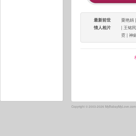
最新前世
粟艳娟
情人相片
|
王铭
霓
|
神
Copyright ©
2003-2026 MyBabayMyLove.