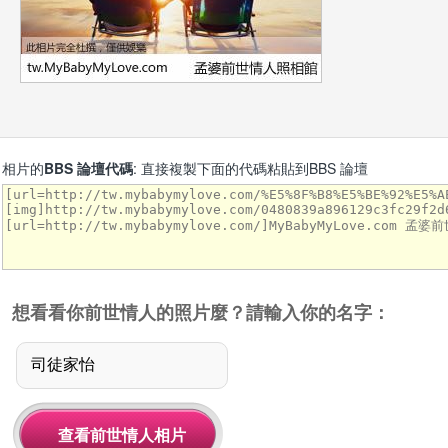
相片的
BBS 論壇代碼
: 直接複製下面的代碼粘貼到BBS 論壇
想看看你前世情人的照片麼？請輸入你的名字：