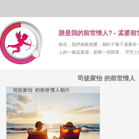
誰是我的前世情人? - 孟婆
前生，我們相親相愛，相約下輩子還要在
上的一碗孟婆湯，卻將一切歸零。 茫茫
司徒家怡 的前世情人