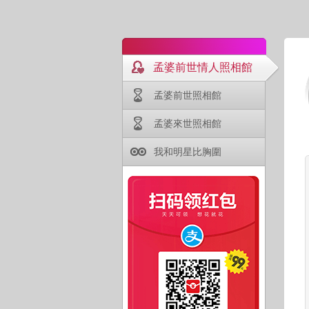
孟婆前世情人照相館
孟婆前世照相館
孟婆來世照相館
我和明星比胸圍