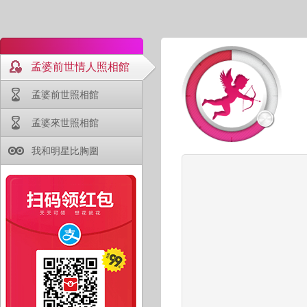
孟婆前世情人照相館
孟婆前世照相館
孟婆來世照相館
我和明星比胸圍