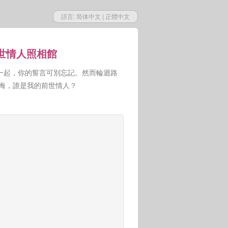
語言:
简体中文
|
正體中文
前世情人照相館
一起，你的誓言可別忘記。然而輪迴路
人悔，誰是我的前世情人？