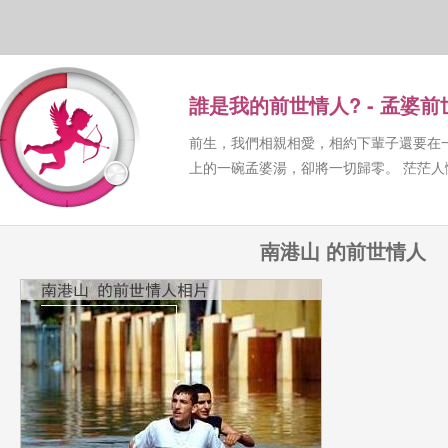
誰是我的前世情人? - 孟婆
前生，我們相親相愛，相約下輩子還要在
上的一碗孟婆湯，卻將一切歸零。 茫茫
南港山 的前世情人