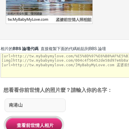
相片的
BBS 論壇代碼
: 直接複製下面的代碼粘貼到BBS 論壇
想看看你前世情人的照片麼？請輸入你的名字：