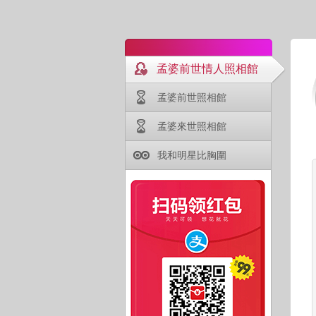
孟婆前世情人照相館
孟婆前世照相館
孟婆來世照相館
我和明星比胸圍