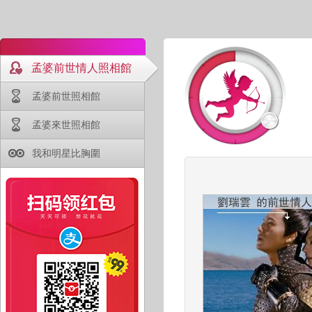
孟婆前世情人照相館
孟婆前世照相館
孟婆來世照相館
我和明星比胸圍