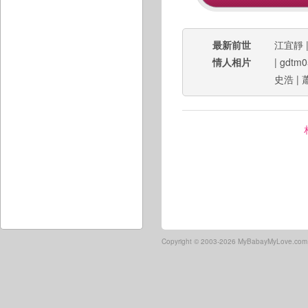
最新前世
江宜靜
情人相片
|
gdtm0
史浩
|
Copyright ©
2003-2026 MyBabayMyLove.