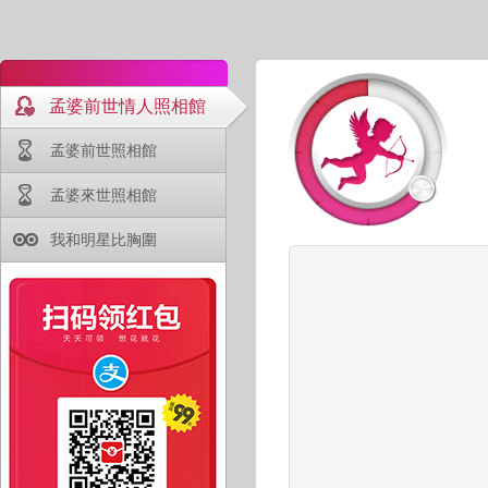
孟婆前世情人照相館
孟婆前世照相館
孟婆來世照相館
我和明星比胸圍