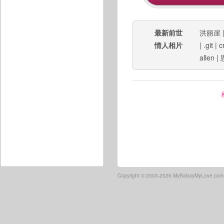
最新前世
洪丽崖
情人相片
|
.git
|
c
allen
|
Copyright ©
2003-2026 MyBabayMyLove.