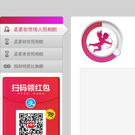
孟婆前世情人照相館
孟婆前世照相館
孟婆來世照相館
我和明星比胸圍