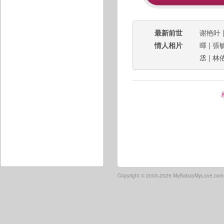
最新前世
谢艳叶
情人相片
暉
|
張
丞
|
林
Copyright ©
2003-2026 MyBabayMyLove.