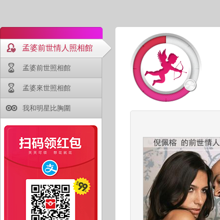
孟婆前世情人照相館
孟婆前世照相館
孟婆來世照相館
我和明星比胸圍