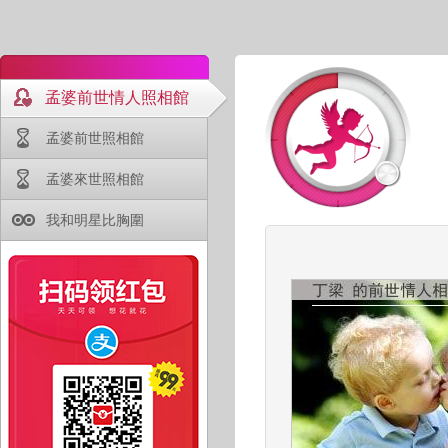
孟婆前世情人照相館
孟婆前世照相館
孟婆來世照相館
我和明星比胸圍