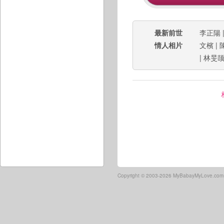
最新前世
李正陽
情人相片
文檳
|
|
林旻
Copyright ©
2003-2026 MyBabayMyLove.